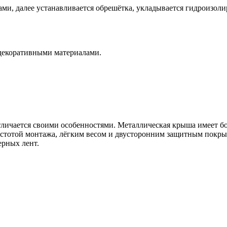
ами, далее устанавливается обрешётка, укладывается гидроизол
декоративными материалами.
тличается своими особенностями. Металлическая крыша имеет б
простотой монтажа, лёгким весом и двусторонним защитным покр
рных лент.